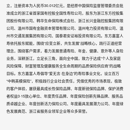
立，注册资本为人民币30.012亿元，是经原中国保险监督管理委员会批
准成立的浙江省首家国有控股全国性寿险公司，股东为浙江东方控股集
团股份有限公司、韩华生命保险株式会社、浙江长兴金融控股集团有限
公司、温州市国有金融资本管理有限公司、温州电力投资有限公司、温
州市交通发展集团有限公司、国泰君安证裕投资有限公司。东方嘉富人
寿依托股东赋能，围绕“应变立新，共生发展”战略核心，践行正道经营
理念，围绕客户需求，着力发展普通寿险、年金、健康、意外等人身险
业务，深耕浙江，立足长三角，面向全中国，致力于达成“个人及家庭
风险保障、财富管理及健康服务全生命周期的品质保险供应商”的战略
目标。东方嘉富人寿倡导“爱无言·在身边”的寿险事业文化，设立百万
“中韩英模保险”，积极践行企业社会责任，凭借优秀的市场表现，极致
的客户体验，屡获最具成长性保险品牌、年度新锐保险品牌、保护消费
者权益3·15放心单位、年度责任品牌、年度保险创新先锋品牌、服务品
质卓越企业、年度创新活力保险公司、年度最具发展潜力公司、年度绿
色发展典范、浙江省服务业领军企业等众多荣誉。