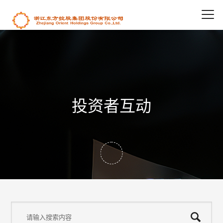
投资者互动